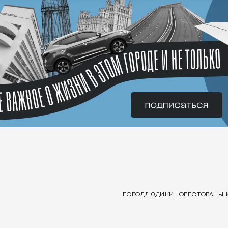
ГОРОД
ЛЮДИ
КИНО
РЕСТОРАНЫ 