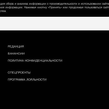
для сбора и анализа информации о производительности и использовании сайта
ия информации. Нажимая кнопку «Принять» или продолжая пользоваться сайто
пользовании Cookie
стем.
РЕДАКЦИЯ
ВАКАНСИИ
ПОЛИТИКА КОНФИДЕНЦИАЛЬНОСТИ
СПЕЦПРОЕКТЫ
ПРОГРАММА ЛОЯЛЬНОСТИ