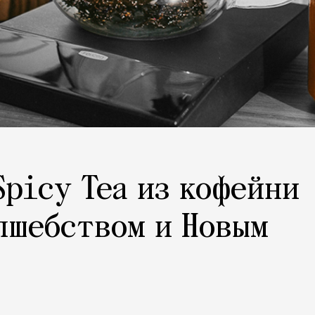
Spicy Tea из кофейни
лшебством и Новым