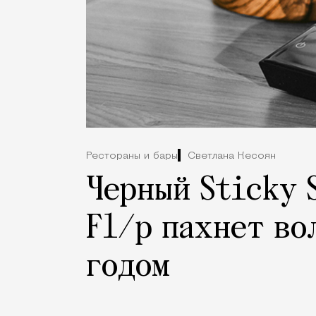
Рестораны и бары
Светлана Кесоян
Черный Sticky 
Fl/p пахнет во
годом