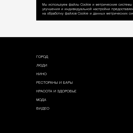
Мы используем файлы Сookie и метрические системы 
улучшения и индивидуальной настройки предоставлен
Уведомление об ис
на обработку файлов Cookie и данных метрических си
ГОРОД
ЛЮДИ
КИНО
РЕСТОРАНЫ И БАРЫ
КРАСОТА И ЗДОРОВЬЕ
МОДА
ВИДЕО