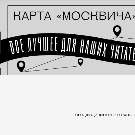
ГОРОД
ЛЮДИ
КИНО
РЕСТОРАНЫ 