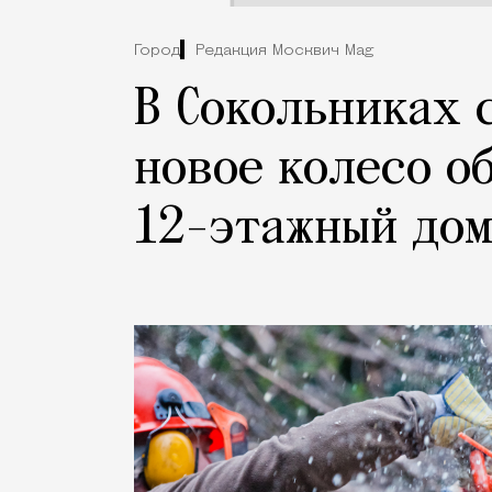
Город
Редакция Москвич Mag
В Сокольниках 
новое колесо о
12-этажный до