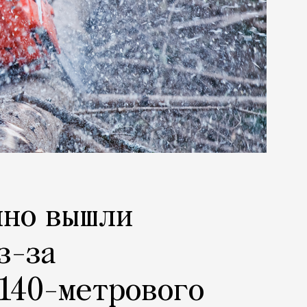
ино вышли
з-за
140-метрового