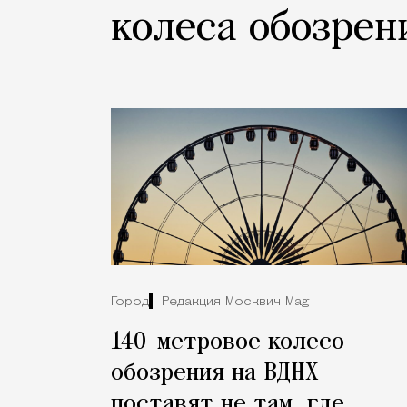
колеса обозрен
Город
Редакция Москвич Mag
140-метровое колесо
обозрения на ВДНХ
поставят не там, где