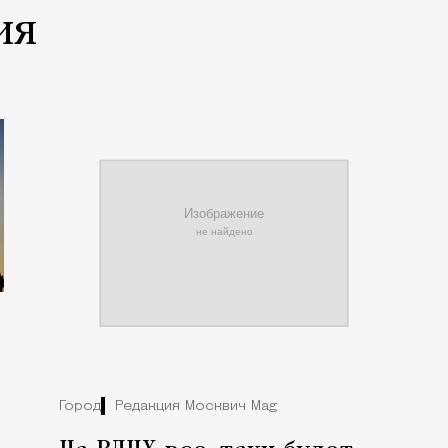
ия
Город
Редакция Москвич Mag