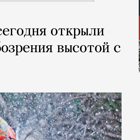
сегодня открыли
бозрения высотой с
м