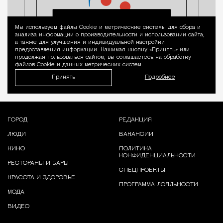
Мы используем файлы Сookie и метрические системы для сбора и
Уведомление 
анализа информации о производительности и использовании сайта,
а также для улучшения и индивидуальной настройки
предоставления информации. Нажимая кнопку «Принять» или
продолжая пользоваться сайтом, вы соглашаетесь на обработку
файлов Cookie и данных метрических систем.
Принять
Подробнее
ГОРОД
РЕДАКЦИЯ
ЛЮДИ
ВАКАНСИИ
КИНО
ПОЛИТИКА
КОНФИДЕНЦИАЛЬНОСТИ
РЕСТОРАНЫ И БАРЫ
СПЕЦПРОЕКТЫ
КРАСОТА И ЗДОРОВЬЕ
ПРОГРАММА ЛОЯЛЬНОСТИ
МОДА
ВИДЕО