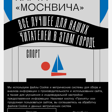
Мы используем файлы Сookie и метрические системы для сбора и
Уведомление 
анализа информации о производительности и использовании сайта,
а также для улучшения и индивидуальной настройки
предоставления информации. Нажимая кнопку «Принять» или
продолжая пользоваться сайтом, вы соглашаетесь на обработку
файлов Cookie и данных метрических систем.