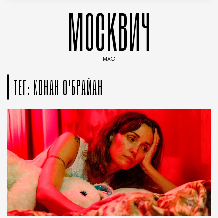
МОСКВИЧ
MAG
Введите ключевые слова для поиска статей
ТЕГ: КОНАН О'БРАЙАН