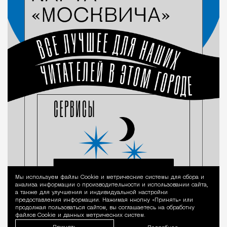
Мы используем файлы Сookie и метрические системы для сбора и
Уведомление 
анализа информации о производительности и использовании сайта,
а также для улучшения и индивидуальной настройки
предоставления информации. Нажимая кнопку «Принять» или
продолжая пользоваться сайтом, вы соглашаетесь на обработку
файлов Cookie и данных метрических систем.