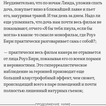
Неудивительно, что по ночам Линда, уложив спать
дочь, покупает вино в ближайшей лавке и пьет
его, закуривая травой. И так день за днем. Надо ли
еще упоминать, что дочь нам почти весь фильм не
показывают, отчего «Я бы тебя пнула, если бы
могла» в каком-то смысле монофильм, где Роуз
Бирн практически разговаривает сама с собой?;
— практически весь фильм камера не отрывается
от лица Роуз Бирн, показывая его со всеми порами
и неровностями. Это гиперреалистическое
наблюдение за героиней производит еще
больший клаустрофобный эффект, чем сюжет,
происходящий всего в паре помещений и почти
полностью лишенный натурных съемок;
ПРОДОЛЖЕНИЕ НИЖЕ