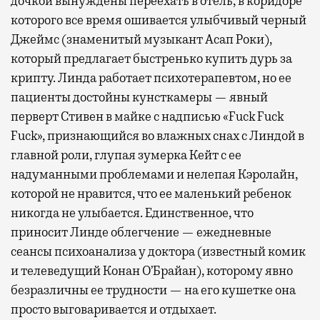
дочкой вынуждены переехать в отель, в коридоре
которого все время ошивается улыбчивый черный
Джеймс (знаменитый музыкант Асап Роки),
который предлагает быстренько купить дурь за
крипту. Линда работает психотерапевтом, но ее
пациенты достойны кунсткамеры — явный
перверт Стивен в майке с надписью «Fuck Fuck
Fuck», признающийся во влажных снах с Линдой в
главной роли, глупая зумерка Кейт с ее
надуманными проблемами и нелепая Кэролайн,
которой не нравится, что ее маленький ребенок
никогда не улыбается. Единственное, что
приносит Линде облегчение — ежедневные
сеансы психоанализа у доктора (известный комик
и телеведущий Конан О’Брайан), которому явно
безразличны ее трудности — на его кушетке она
просто выговаривается и отдыхает.