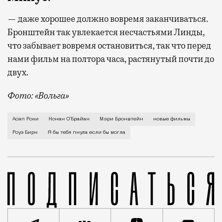
— даже хорошее должно вовремя заканчиваться.
Бронштейн так увлекается несчастьями Линды,
что забывает вовремя остановиться, так что перед
нами фильм на полтора часа, растянутый почти до
двух.
Фото: «Вольга»
Актрису Роуз Бирн все знают как миловидную брюнет
Асап Роки
Конан О'Брайан
Мэри Бронштейн
новые фильмы
Роуз Бирн
Я бы тебя пнула если бы могла