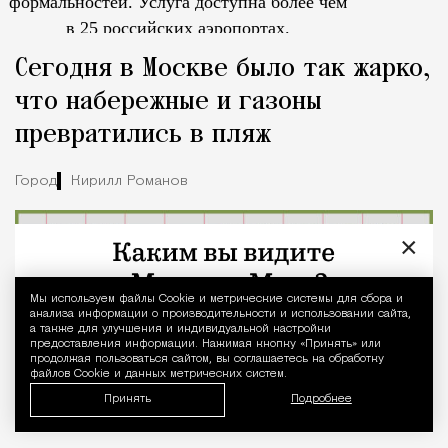
формальностей.
Услуга доступна более чем
в 25 российских аэропортах.
Tcпециальный проектКаждый москвич знает — отпуск нач
Сегодня в Москве было так жарко,
что набережные и газоны
превратились в пляж
Город
Кирилл Романов
×
Мы используем файлы Сookie и метрические системы для сбора и
Уведомление 
анализа информации о производительности и использовании сайта,
а также для улучшения и индивидуальной настройки
предоставления информации. Нажимая кнопку «Принять» или
продолжая пользоваться сайтом, вы соглашаетесь на обработку
файлов Cookie и данных метрических систем.
Принять
Подробнее