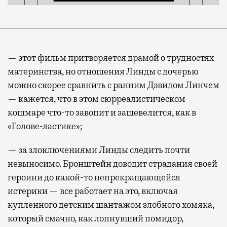
— этот фильм притворяется драмой о трудностях
материнства, но отношения Линды с дочерью
можно скорее сравнить с ранним Дэвидом Линчем
— кажется, что в этом сюрреалистическом
кошмаре что-то завопит и зашевелится, как в
«Голове-ластике»;
— за злоключениями Линды следить почти
невыносимо. Бронштейн доводит страдания своей
героини до какой-то непрекращающейся
истерики — все работает на это, включая
купленного детским шантажом злобного хомяка,
который смачно, как лопнувший помидор,