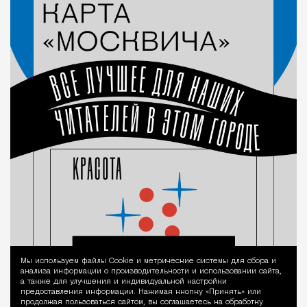
Мы используем файлы Сookie и метрические системы для сбора и
Уведомление 
анализа информации о производительности и использовании сайта,
а также для улучшения и индивидуальной настройки
предоставления информации. Нажимая кнопку «Принять» или
продолжая пользоваться сайтом, вы соглашаетесь на обработку