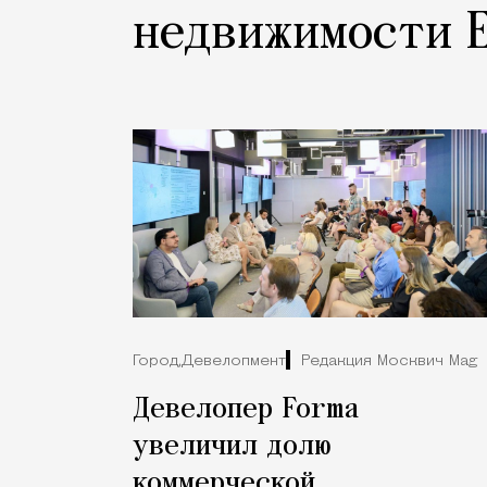
недвижимости 
Город,
Девелопмент
Редакция Москвич Mag
Девелопер Forma
увеличил долю
коммерческой