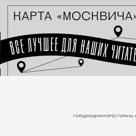
ГОРОД
ЛЮДИ
КИНО
РЕСТОРАНЫ 