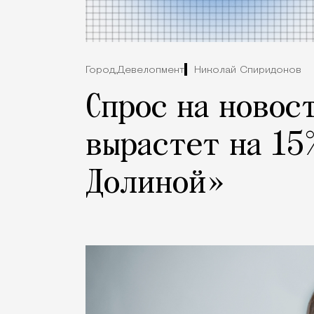
Город,
Девелопмент
Николай Спиридонов
Спрос на новос
вырастет на 15
Долиной»