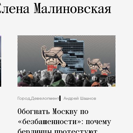
Елена Малиновская
Город,
Девелопмент
Андрей Шашков
Обогнать Москву по
«безбашенности»: почему
берлинцы протестуют