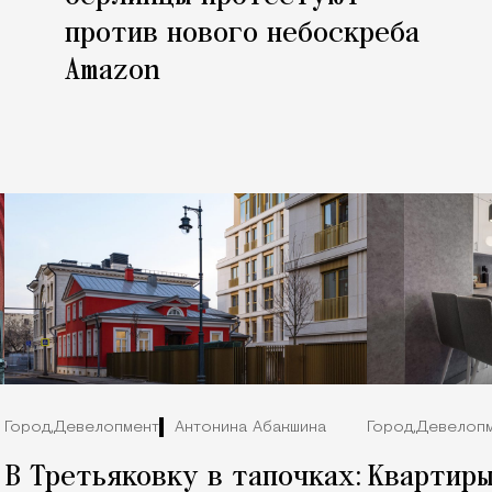
против нового небоскреба
Amazon
Город,
Девелопмент
Антонина Абакшина
Город,
Девелоп
В Третьяковку в тапочках:
Квартиры