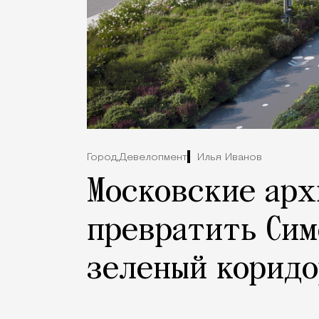
Город,
Девелопмент
Илья Иванов
Московские ар
превратить Сим
зеленый коридо