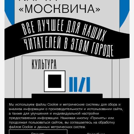
Мы используем файлы Сookie и метрические системы для сбора и
Уведомление 
анализа информации о производительности и использовании сайта,
а также для улучшения и индивидуальной настройки
предоставления информации. Нажимая кнопку «Принять» или
продолжая пользоваться сайтом, вы соглашаетесь на обработку
файлов Cookie и данных метрических систем.