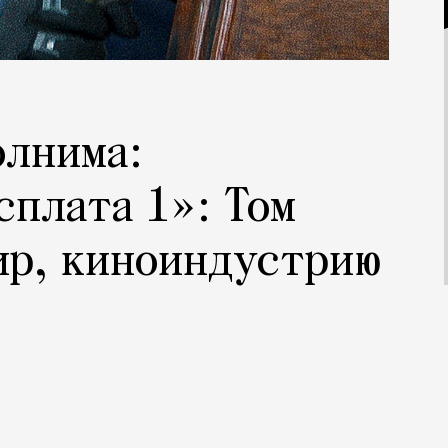
олнима:
сплата 1»: Том
ир, киноиндустрию