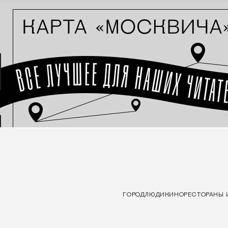
ГОРОД
ЛЮДИ
КИНО
РЕСТОРАНЫ 