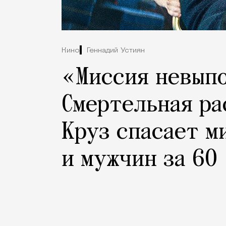
Кино
Геннадий Устиян
«Миссия невып
Смертельная ра
Круз спасает м
и мужчин за 60