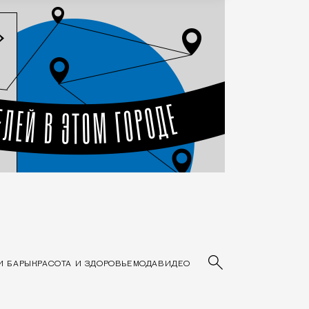
Основные разделы сайта
И БАРЫ
КРАСОТА И ЗДОРОВЬЕ
МОДА
ВИДЕО
Введите ключев