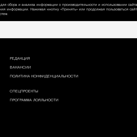
для сбора и анализа информации о производительности и использовании сайта
ия информации. Нажимая кнопку «Принять» или продолжая пользоваться сайто
пользовании Cookie
стем.
РЕДАКЦИЯ
ВАКАНСИИ
ПОЛИТИКА КОНФИДЕНЦИАЛЬНОСТИ
СПЕЦПРОЕКТЫ
ПРОГРАММА ЛОЯЛЬНОСТИ