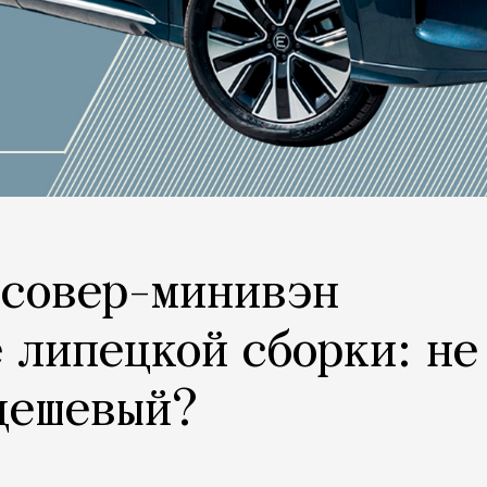
ссовер-минивэн
e липецкой сборки: не
дешевый?