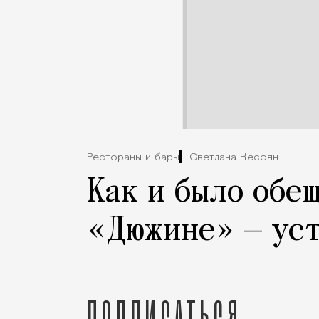
Рестораны и бары
Светлана Кесоян
Как и было обе
«Дюжине» — ус
Подписаться