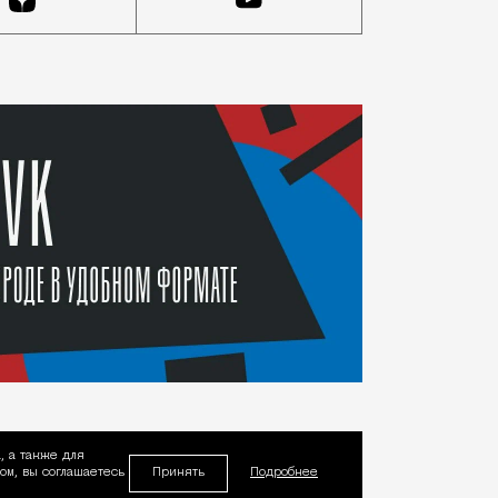
, а также для
Принять
м, вы соглашаетесь
Подробнее