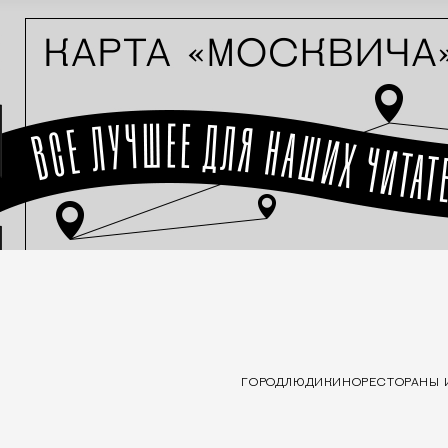
ГОРОД
ЛЮДИ
КИНО
РЕСТОРАНЫ 