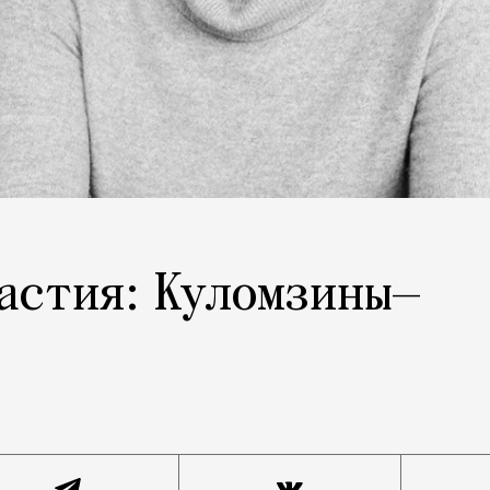
астия: Куломзины—