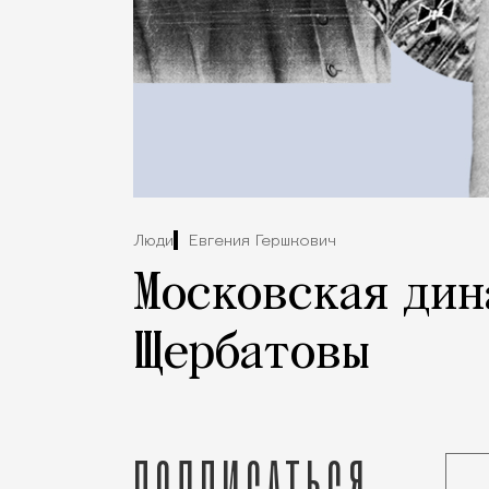
Люди
Евгения Гершкович
Московская дин
Щербатовы
Подписаться