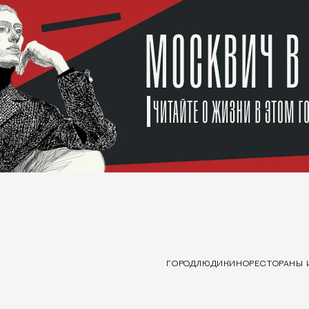
ГОРОД
ЛЮДИ
КИНО
РЕСТОРАНЫ 