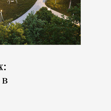
ж:
 в