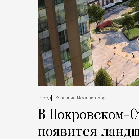
Город
Редакция Москвич Mag
В Покровском-
появится ландш