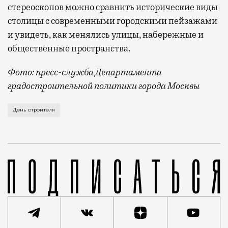
стереоскопов можно сравнить исторические виды
столицы с современными городскими пейзажами
и увидеть, как менялись улицы, набережные и
общественные пространства.
Фото: пресс-служба Департамента
градостроительной политики города Москвы
В этом году профессиональный праздник День строи
День строителя