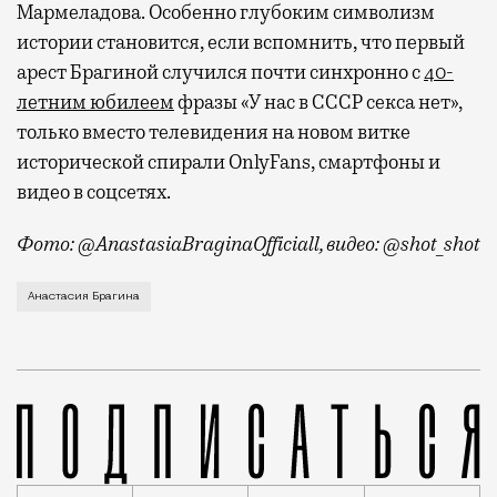
Мармеладова. Особенно глубоким символизм
истории становится, если вспомнить, что первый
арест Брагиной случился почти синхронно с
40-
летним юбилеем
фразы «У нас в СССР секса нет»,
только вместо телевидения на новом витке
исторической спирали OnlyFans, смартфоны и
видео в соцсетях.
Фото: @AnastasiaBraginaOfficiall, видео: @shot_shot
Тушинский районный суд отправил под домашний арес
Анастасия Брагина