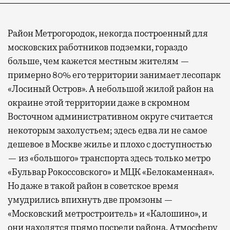
Район Метрогородок, некогда построенный для
московских работников подземки, гораздо
больше, чем кажется местным жителям —
примерно 80% его территории занимает лесопарк
«Лосиный Остров». А небольшой жилой район на
окраине этой территории даже в скромном
Восточном административном округе считается
некоторым захолустьем; здесь едва ли не самое
дешевое в Москве жилье и плохо с доступностью
— из «большого» транспорта здесь только метро
«Бульвар Рокоссовского» и МЦК «Белокаменная».
Но даже в такой район в советское время
умудрились впихнуть две промзоны —
«Московский метростроитель» и «Калошино», и
они находятся прямо посреди района. Атмосферу