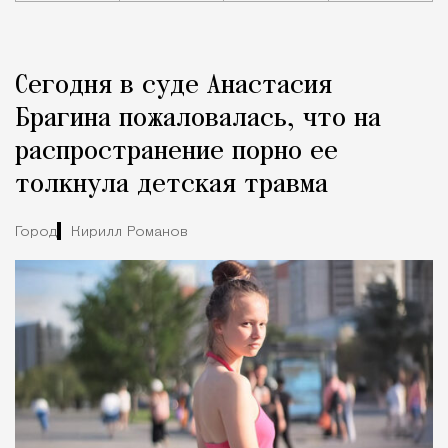
Реклама
Редакция Москвич Mag
Сегодня в суде Анастасия
Город
Брагина пожаловалась, что на
распространение порно ее
толкнула детская травма
Город
Кирилл Романов