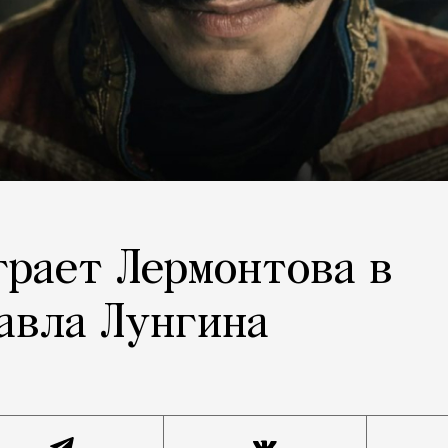
грает Лермонтова в
авла Лунгина