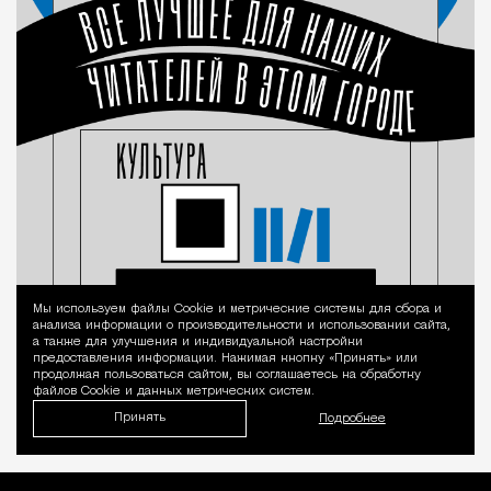
Мы используем файлы Сookie и метрические системы для сбора и
Уведомление 
анализа информации о производительности и использовании сайта,
а также для улучшения и индивидуальной настройки
предоставления информации. Нажимая кнопку «Принять» или
продолжая пользоваться сайтом, вы соглашаетесь на обработку
файлов Cookie и данных метрических систем.
Принять
Подробнее