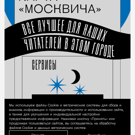
Мы используем файлы Сookie и метрические системы для сбора и
Уведомление 
анализа информации о производительности и использовании сайта,
а также для улучшения и индивидуальной настройки
предоставления информации. Нажимая кнопку «Принять» или
продолжая пользоваться сайтом, вы соглашаетесь на обработку
файлов Cookie и данных метрических систем.