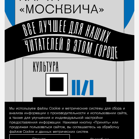
Мы используем файлы Сookie и метрические системы для сбора и
Уведомление 
анализа информации о производительности и использовании сайта,
а также для улучшения и индивидуальной настройки
предоставления информации. Нажимая кнопку «Принять» или
продолжая пользоваться сайтом, вы соглашаетесь на обработку
файлов Cookie и данных метрических систем.