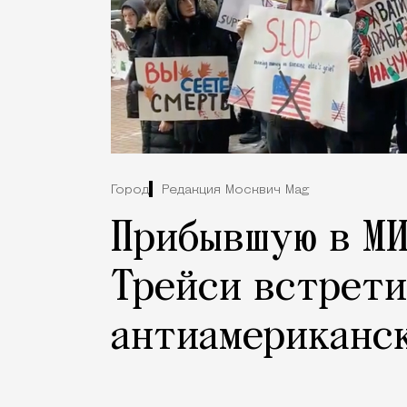
Город
Редакция Москвич Mag
Прибывшую в МИ
Трейси встрети
антиамериканс