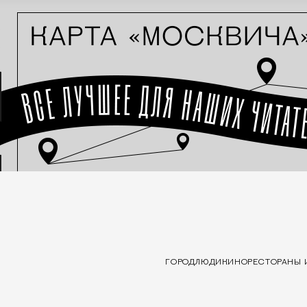
ГОРОД
ЛЮДИ
КИНО
РЕСТОРАНЫ 