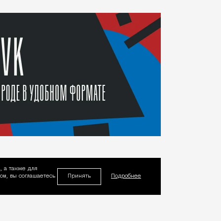
, а также для
Принять
м, вы соглашаетесь
Подробнее