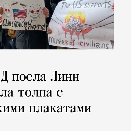
Д посла Линн
ла толпа с
кими плакатами