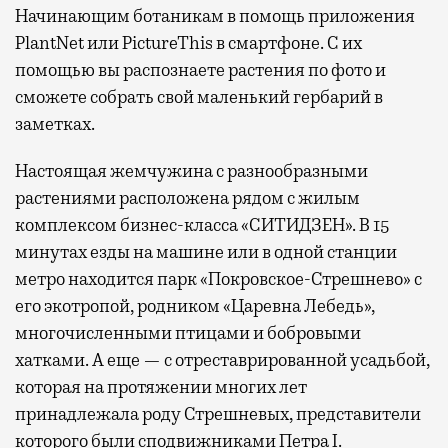
Начинающим ботаникам в помощь приложения
PlantNet или PictureThis в смартфоне. С их
помощью вы распознаете растения по фото и
сможете собрать свой маленький гербарий в
заметках.
Настоящая жемчужина с разнообразными
растениями расположена рядом с жилым
комплексом бизнес-класса «СИТИДЗЕН». В 15
минутах езды на машине или в одной станции
метро находится парк «Покровское-Стрешнево» с
его экотропой, родником «Царевна Лебедь»,
многочисленными птицами и бобровыми
хатками. А еще — с отреставрированной усадьбой,
которая на протяжении многих лет
принадлежала роду Стрешневых, представители
которого были сподвижниками Петра I.