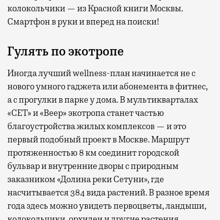
колокольчики — из Красной книги Москвы.
Смартфон в руки и вперед на поиски!
Гулять по экотропе
Иногда лучший wellness-план начинается не с
нового умного гаджета или абонемента в фитнес,
а с прогулки в парке у дома. В мультикварталах
«СЕТ» и «Веер» экотропа станет частью
благоустройства жилых комплексов — и это
первый подобный проект в Москве. Маршрут
протяженностью 8 км соединит городской
бульвар и внутренние дворы с природным
заказником «Долина реки Сетуни», где
насчитывается 384 вида растений. В разное время
года здесь можно увидеть первоцветы, ландыши,
колокольчики, орхидеи и другие растения,