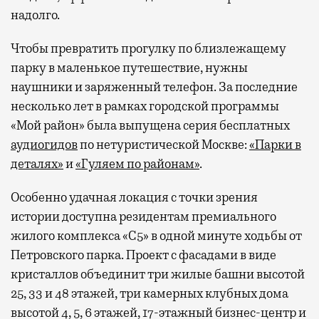
надолго.
Чтобы превратить прогулку по близлежащему
парку в маленькое путешествие, нужны
наушники и заряженный телефон. За последние
несколько лет в рамках городской программы
«Мой район» была выпущена серия бесплатных
аудиогидов
по нетуристической Москве:
«Парки в
деталях»
и
«Гуляем по районам»
.
Особенно удачная локация с точки зрения
истории доступна резидентам премиального
жилого комплекса «С5»
в одной минуте ходьбы от
Петровского парка. Проект с фасадами в виде
кристаллов объединит три жилые башни высотой
25, 33 и 48 этажей, три камерных клубных дома
высотой 4, 5, 6 этажей, 17-этажный бизнес-центр и