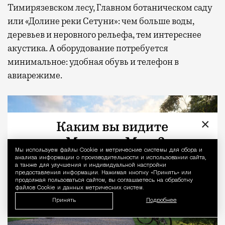
Тимирязевском лесу, Главном ботаническом саду
или «Долине реки Сетуни»: чем больше воды,
деревьев и неровного рельефа, тем интереснее
акустика. А оборудование потребуется
минимальное: удобная обувь и телефон в
авиарежиме.
×
Мы используем файлы Сookie и метрические системы для сбора и
Уведомление 
анализа информации о производительности и использовании сайта,
а также для улучшения и индивидуальной настройки
предоставления информации. Нажимая кнопку «Принять» или
продолжая пользоваться сайтом, вы соглашаетесь на обработку
файлов Cookie и данных метрических систем.
Принять
Подробнее