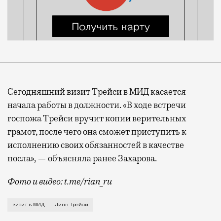
Сегодняшний визит Трейси в МИД касается
начала работы в должности. «В ходе встречи
госпожа Трейси вручит копии верительных
грамот, после чего она сможет приступить к
исполнению своих обязанностей в качестве
посла», — объясняла ранее Захарова.
Фото и видео: t.me/rian_ru
Сегодня новый посол США в Москве Линн Трейси приб
визит в МИД
Линн Трейси