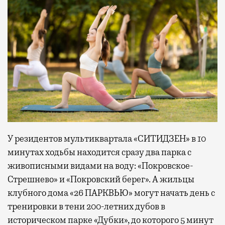
У резидентов мультиквартала «СИТИДЗЕН» в 10
минутах ходьбы находится сразу два парка с
живописными видами на воду: «Покровское-
Стрешнево» и «Покровский берег». А жильцы
клубного дома «26 ПАРКВЬЮ» могут начать день с
тренировки в тени 200-летних дубов в
историческом парке «Дубки», до которого 5 минут