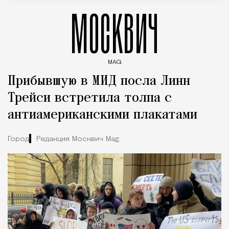
МОСКВИЧ
MAG
Введите ключевые слова для поиска статей
Прибывшую в МИД посла Линн
Трейси встретила толпа с
антиамериканскими плакатами
Город
Редакция Москвич Mag