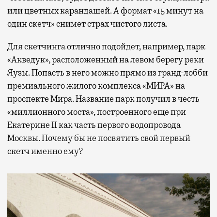
или цветных карандашей. А формат «15 минут на
один скетч» снимет страх чистого листа.
Для скетчинга отлично подойдет, например, парк
«Акведук», расположенный на левом берегу реки
Яузы. Попасть в него можно прямо из гранд-лобби
премиального жилого комплекса «МИРА» на
проспекте Мира. Название парк получил в честь
«миллионного моста», построенного еще при
Екатерине II как часть первого водопровода
Москвы. Почему бы не посвятить свой первый
скетч именно ему?