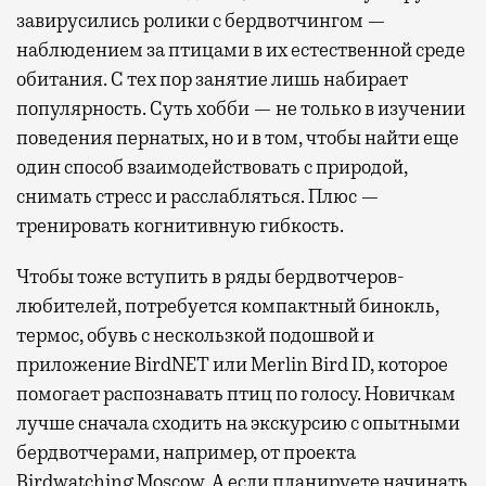
завирусились ролики с бердвотчингом —
наблюдением за птицами в их естественной среде
обитания. С тех пор занятие лишь набирает
популярность. Суть хобби — не только в изучении
поведения пернатых, но и в том, чтобы найти еще
один способ взаимодействовать с природой,
снимать стресс и расслабляться. Плюс —
тренировать когнитивную гибкость.
Чтобы тоже вступить в ряды бердвотчеров-
любителей, потребуется компактный бинокль,
термос, обувь с нескользкой подошвой и
приложение BirdNET или Merlin Bird ID, которое
помогает распознавать птиц по голосу. Новичкам
лучше сначала сходить на экскурсию с опытными
бердвотчерами, например, от проекта
Birdwatching Moscow. А если планируете начинать