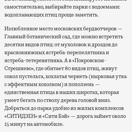
самостоятельно, выбирайте парки с водоемами:
водоплавающих птиц проще заметить.
Излюбленное место московских бердвотчеров —
Главный ботанический сад, где можно встретить
десятки видов птиц: от мухоловок и дроздов до
краснокнижных ястреба-перепелятника и
ястреба-тетеревятника. А в «Покровском-
Стрешнево», где обитает 80 видов птиц, живут
сокол пустельга, хохлатая чернеть (нырковая утка
с эффектным хохолком) и поползень —
единственная птица в наших широтах, которая
умеет бегать по стволу дерева головой вниз.
Добраться до парка удобно из жилых комплексов
«СИТИДЗЕН» и «Сити Бэй» — дорога займет около
15 минут на автомобиле.