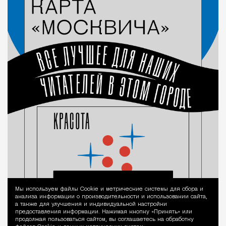
Мы используем файлы Сookie и метрические системы для сбора и
Уведомление 
анализа информации о производительности и использовании сайта,
а также для улучшения и индивидуальной настройки
предоставления информации. Нажимая кнопку «Принять» или
продолжая пользоваться сайтом, вы соглашаетесь на обработку