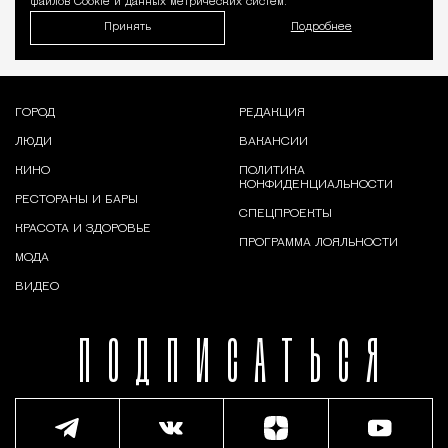
файлов Cookie и данных метрических систем.
Принять
Подробнее
ГОРОД
РЕДАКЦИЯ
ЛЮДИ
ВАКАНСИИ
КИНО
ПОЛИТИКА
КОНФИДЕНЦИАЛЬНОСТИ
РЕСТОРАНЫ И БАРЫ
СПЕЦПРОЕКТЫ
КРАСОТА И ЗДОРОВЬЕ
ПРОГРАММА ЛОЯЛЬНОСТИ
МОДА
ВИДЕО
ПОДПИСАТЬСЯ