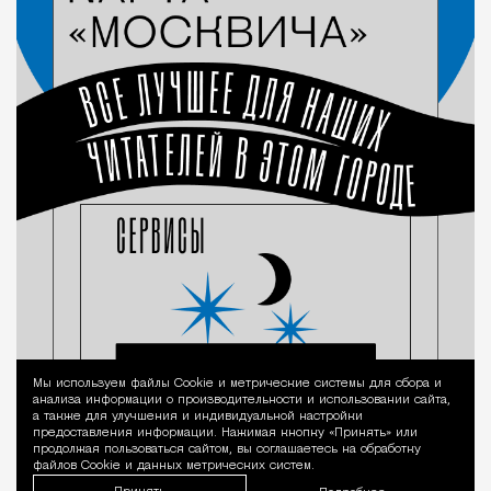
Мы используем файлы Сookie и метрические системы для сбора и
Уведомление 
анализа информации о производительности и использовании сайта,
а также для улучшения и индивидуальной настройки
предоставления информации. Нажимая кнопку «Принять» или
продолжая пользоваться сайтом, вы соглашаетесь на обработку
файлов Cookie и данных метрических систем.