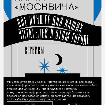
Мы используем файлы Сookie и метрические системы для сбора и
Уведомление 
анализа информации о производительности и использовании сайта,
а также для улучшения и индивидуальной настройки
предоставления информации. Нажимая кнопку «Принять» или
продолжая пользоваться сайтом, вы соглашаетесь на обработку
файлов Cookie и данных метрических систем.