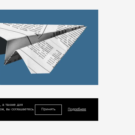
, а также для
Принять
м, вы соглашаетесь
Подробнее