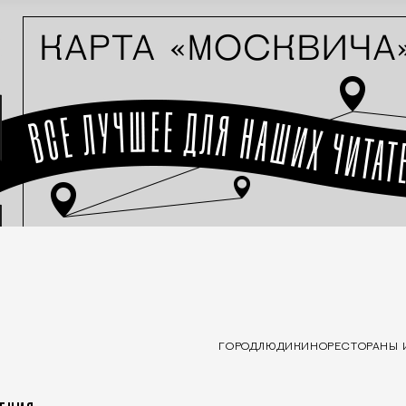
ГОРОД
ЛЮДИ
КИНО
РЕСТОРАНЫ 