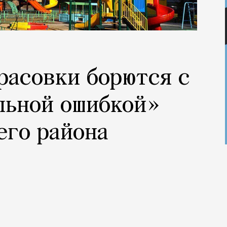
расовки борются с
льной ошибкой»
его района