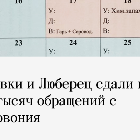
вки и Люберец сдали 
тысяч обращений с
овония