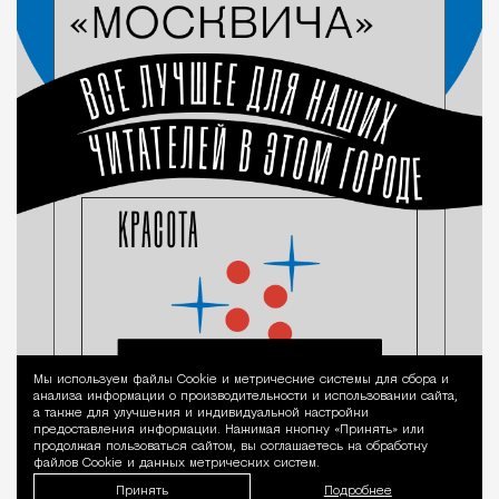
Мы используем файлы Сookie и метрические системы для сбора и
Уведомление 
анализа информации о производительности и использовании сайта,
а также для улучшения и индивидуальной настройки
предоставления информации. Нажимая кнопку «Принять» или
продолжая пользоваться сайтом, вы соглашаетесь на обработку
файлов Cookie и данных метрических систем.
Принять
Подробнее