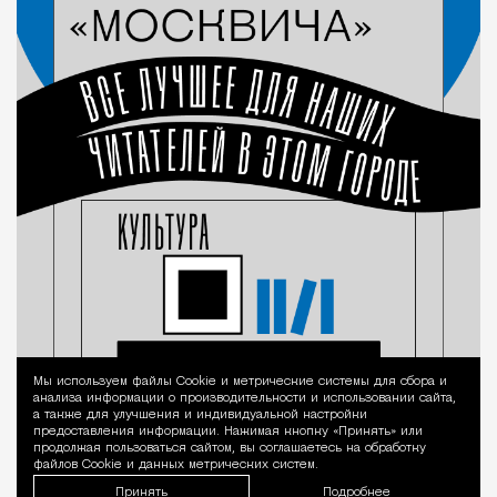
Мы используем файлы Сookie и метрические системы для сбора и
Уведомление 
анализа информации о производительности и использовании сайта,
а также для улучшения и индивидуальной настройки
предоставления информации. Нажимая кнопку «Принять» или
продолжая пользоваться сайтом, вы соглашаетесь на обработку
файлов Cookie и данных метрических систем.
Принять
Подробнее