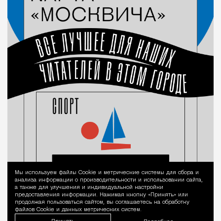
Мы используем файлы Сookie и метрические системы для сбора и
Уведомление 
анализа информации о производительности и использовании сайта,
а также для улучшения и индивидуальной настройки
предоставления информации. Нажимая кнопку «Принять» или
продолжая пользоваться сайтом, вы соглашаетесь на обработку
файлов Cookie и данных метрических систем.