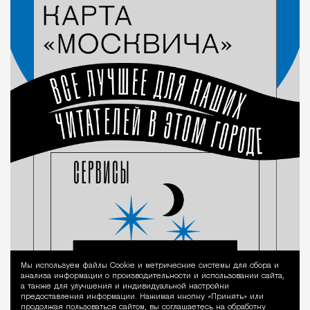
Мы используем файлы Сookie и метрические системы для сбора и
Уведомление 
анализа информации о производительности и использовании сайта,
а также для улучшения и индивидуальной настройки
предоставления информации. Нажимая кнопку «Принять» или
продолжая пользоваться сайтом, вы соглашаетесь на обработку