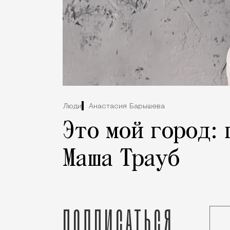
Люди
Анастасия Барышева
Это мой город:
Маша Трауб
Подписаться