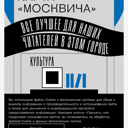
Мы используем файлы Сookie и метрические системы для сбора и
Уведомление 
анализа информации о производительности и использовании сайта,
а также для улучшения и индивидуальной настройки
предоставления информации. Нажимая кнопку «Принять» или
продолжая пользоваться сайтом, вы соглашаетесь на обработку
файлов Cookie и данных метрических систем.