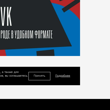
, а также для
Принять
м, вы соглашаетесь
Подробнее