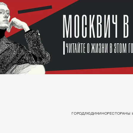
ГОРОД
ЛЮДИ
КИНО
РЕСТОРАНЫ 