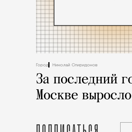
Город
Николай Спиридонов
За последний г
Москве выросло
Подписаться