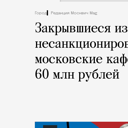
Город
Редакция Москвич Mag
Закрывшиеся из
несанкциониро
московские каф
60 млн рублей