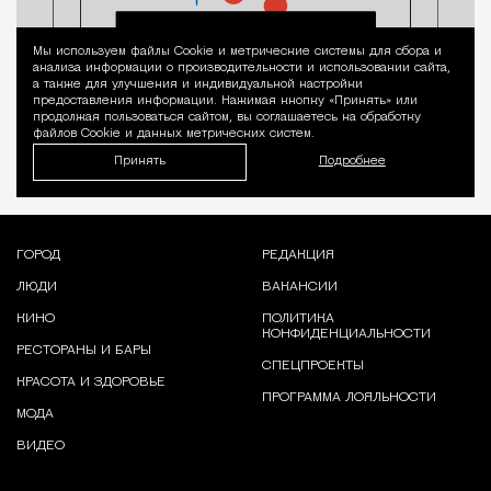
Мы используем файлы Сookie и метрические системы для сбора и
Уведомление 
анализа информации о производительности и использовании сайта,
а также для улучшения и индивидуальной настройки
предоставления информации. Нажимая кнопку «Принять» или
продолжая пользоваться сайтом, вы соглашаетесь на обработку
файлов Cookie и данных метрических систем.
Принять
Подробнее
ГОРОД
РЕДАКЦИЯ
ЛЮДИ
ВАКАНСИИ
КИНО
ПОЛИТИКА
КОНФИДЕНЦИАЛЬНОСТИ
РЕСТОРАНЫ И БАРЫ
СПЕЦПРОЕКТЫ
КРАСОТА И ЗДОРОВЬЕ
ПРОГРАММА ЛОЯЛЬНОСТИ
МОДА
ВИДЕО