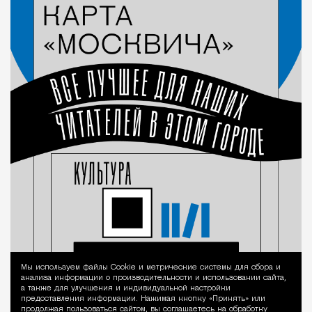
Мы используем файлы Сookie и метрические системы для сбора и
Уведомление 
анализа информации о производительности и использовании сайта,
а также для улучшения и индивидуальной настройки
предоставления информации. Нажимая кнопку «Принять» или
продолжая пользоваться сайтом, вы соглашаетесь на обработку