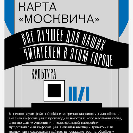
Мы используем файлы Сookie и метрические системы для сбора и
Уведомление 
анализа информации о производительности и использовании сайта,
а также для улучшения и индивидуальной настройки
предоставления информации. Нажимая кнопку «Принять» или
продолжая пользоваться сайтом, вы соглашаетесь на обработку