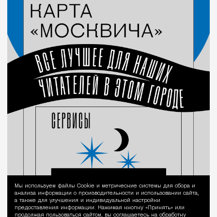
Мы используем файлы Сookie и метрические системы для сбора и
Уведомление 
анализа информации о производительности и использовании сайта,
а также для улучшения и индивидуальной настройки
предоставления информации. Нажимая кнопку «Принять» или
продолжая пользоваться сайтом, вы соглашаетесь на обработку