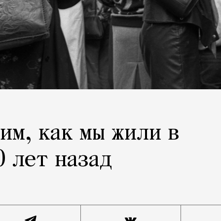
им, как мы жили в
0 лет назад