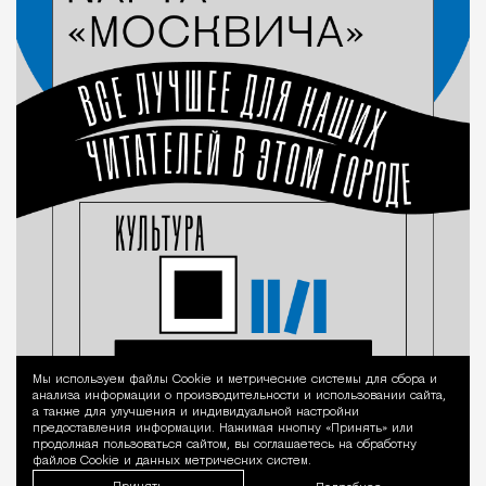
Мы используем файлы Сookie и метрические системы для сбора и
Уведомление 
анализа информации о производительности и использовании сайта,
а также для улучшения и индивидуальной настройки
предоставления информации. Нажимая кнопку «Принять» или
продолжая пользоваться сайтом, вы соглашаетесь на обработку
файлов Cookie и данных метрических систем.