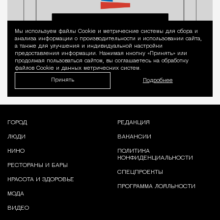
Мы используем файлы Сookie и метрические системы для сбора и
Уведомление 
анализа информации о производительности и использовании сайта,
а также для улучшения и индивидуальной настройки
предоставления информации. Нажимая кнопку «Принять» или
продолжая пользоваться сайтом, вы соглашаетесь на обработку
файлов Cookie и данных метрических систем.
Принять
Подробнее
ГОРОД
РЕДАКЦИЯ
ЛЮДИ
ВАКАНСИИ
КИНО
ПОЛИТИКА
КОНФИДЕНЦИАЛЬНОСТИ
РЕСТОРАНЫ И БАРЫ
СПЕЦПРОЕКТЫ
КРАСОТА И ЗДОРОВЬЕ
ПРОГРАММА ЛОЯЛЬНОСТИ
МОДА
ВИДЕО