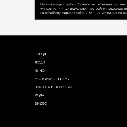
Мы используем файлы Сookie и метрические системы 
улучшения и индивидуальной настройки предоставлен
Уведомление об ис
на обработку файлов Cookie и данных метрических си
ГОРОД
ЛЮДИ
КИНО
РЕСТОРАНЫ И БАРЫ
КРАСОТА И ЗДОРОВЬЕ
МОДА
ВИДЕО