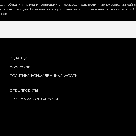
для сбора и анализа информации о производительности и использовании сайта
ия информации. Нажимая кнопку «Принять» или продолжая пользоваться сайто
пользовании Cookie
стем.
РЕДАКЦИЯ
ВАКАНСИИ
ПОЛИТИКА КОНФИДЕНЦИАЛЬНОСТИ
СПЕЦПРОЕКТЫ
ПРОГРАММА ЛОЯЛЬНОСТИ