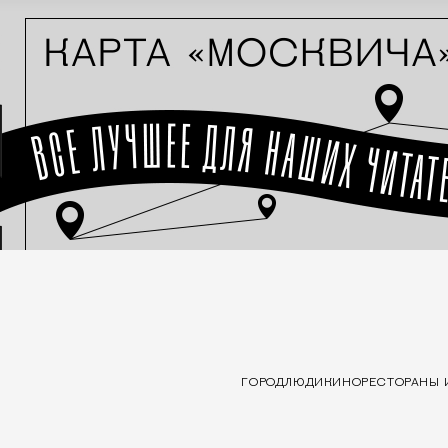
ГОРОД
ЛЮДИ
КИНО
РЕСТОРАНЫ 