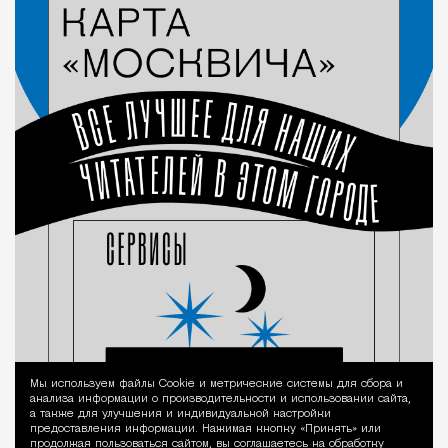
Мы используем файлы Сookie и метрические системы для сбора и
Уведомление 
анализа информации о производительности и использовании сайта,
а также для улучшения и индивидуальной настройки
предоставления информации. Нажимая кнопку «Принять» или
продолжая пользоваться сайтом, вы соглашаетесь на обработку