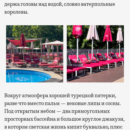
держа головы над водой, словно ватерпольные
королевы.
Вокруг атмосфера хорошей турецкой пятерки,
разве что вместо пальм — вековые липы и сосны.
Под открытым небом — два прямоугольных
просторных бассейна и большое круглое джакузи,
в котором светская жизнь кипит буквально, плюс