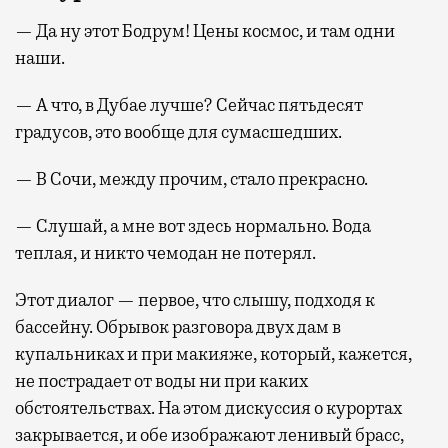
— Да ну этот Бодрум! Цены космос, и там одни
наши.
— А что, в Дубае лучше? Сейчас пятьдесят
градусов, это вообще для сумасшедших.
— В Сочи, между прочим, стало прекрасно.
— Слушай, а мне вот здесь нормально. Вода
теплая, и никто чемодан не потерял.
Этот диалог — первое, что слышу, подходя к
бассейну. Обрывок разговора двух дам в
купальниках и при макияже, который, кажется,
не пострадает от воды ни при каких
обстоятельствах. На этом дискуссия о курортах
закрывается, и обе изображают ленивый брасс,