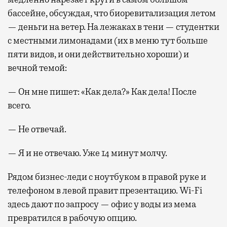
бассейне, обсуждая, что биоревитализация летом
— деньги на ветер. На лежаках в тени — студентки
с местными лимонадами (их в меню тут больше
пяти видов, и они действительно хороши) и
вечной темой:
— Он мне пишет: «Как дела?» Как дела! После
всего.
— Не отвечай.
— Я и не отвечаю. Уже 14 минут молчу.
Рядом бизнес-леди с ноутбуком в правой руке и
телефоном в левой правит презентацию. Wi-Fi
здесь дают по запросу — офис у воды из мема
превратился в рабочую опцию.