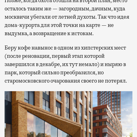
Позже, когда охота отошла на второй план, место
осталось таким же — загородным, дачным, куда
москвичи убегали от летней духоты. Так что идея
дома-курорта для этой точки на карте — не
выдумка, а возвращение к истокам.
Беру кофе навынос в одном из хипстерских мест
(после реновации, первый этап которой
завершился в декабре, их тут немало) и ныряю в
парк, который сильно преобразился, но
старомосковского очарования своего не потерял.