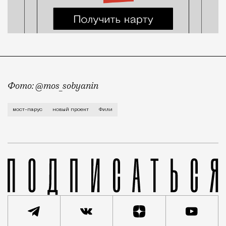
Фото: @mos_sobyanin
Мост-парус появится между Новозаводской улицей в 
мост-парус
новый проект
Фили