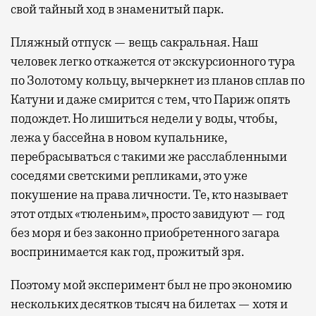
свой тайный ход в знаменитый парк.
Пляжный отпуск — вещь сакральная. Наш
человек легко откажется от экскурсионного тура
по Золотому кольцу, вычеркнет из планов сплав по
Катуни и даже смирится с тем, что Париж опять
подождет. Но лишиться недели у воды, чтобы,
лежа у бассейна в новом купальнике,
перебрасываться с такими же расслабленными
соседями светскими репликами, это уже
покушение на права личности. Те, кто называет
этот отдых «тюленьим», просто завидуют — год
без моря и без законно приобретенного загара
воспринимается как год, прожитый зря.
Поэтому мой эксперимент был не про экономию
нескольких десятков тысяч на билетах — хотя и