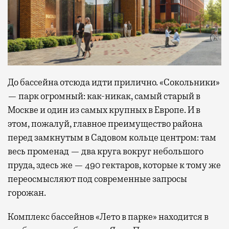
До бассейна отсюда идти прилично. «Сокольники»
— парк огромный: как-никак, самый старый в
Москве и один из самых крупных в Европе. И в
этом, пожалуй, главное преимущество района
перед замкнутым в Садовом кольце центром: там
весь променад — два круга вокруг небольшого
пруда, здесь же — 490 гектаров, которые к тому же
переосмысляют под современные запросы
горожан.
Комплекс бассейнов «Лето в парке» находится в