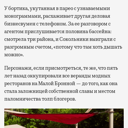
У бортика, укутанная в парео с узнаваемыми
монограммами, расхаживает другая деловая
бизнесвумен с телефоном. За ее разговором с
агентом прислушивается половина бассейна:
смотрела три района, и Сокольники выиграли с
разгромным счетом, «потому что там хоть дышать
можно».
Персонажи, если присмотреться, те же, что пять
лет назад оккупировали все веранды модных
ресторанов на Малой Бронной — до того, как она
стала заложницей собственной славы и местом
паломничества толп блогеров.