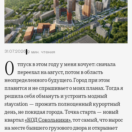
31.07.2026
9 мин. чтения
Отпуск в этом году у меня кочует: сначала
переехал на август, потом в область
неопределенного будущего. Город при этом
плавится и не спрашивает о моих планах. Тогда я
решила себя обмануть и устроить модный
staycation — прожить полноценный курортный
день, не покидая города. Точка старта — новый
квартал
«КОД Сокольники»
, тот самый, что вырос
на месте бывшего грузового двора и открывает