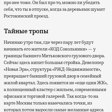
про нее тоже. Он был про то, можно ли убедить
себя, что ты в отпуске, когда за деревьями шумит
Ростокинский проезд.
Тайные тропы
Начинаю утро там, где через пару лет будут
начинать его жители «КОД Сокольники» — у
границы бывшего Митьковского грузового двора.
Сейчас здесь кипит большая стройка. Девелопер
«Новая Эра», структура «РЖД-Недвижимости»,
превращает бывший грузовой двор в семейный
жилой квартал. Здесь появится не «еще один ЖК»,
а полноценный кластер с жильем, современными
офисами и торговой галереей. Так когда-то на
карте Москвы только намечались точки, из
которых потом выросли самые желанные адреса