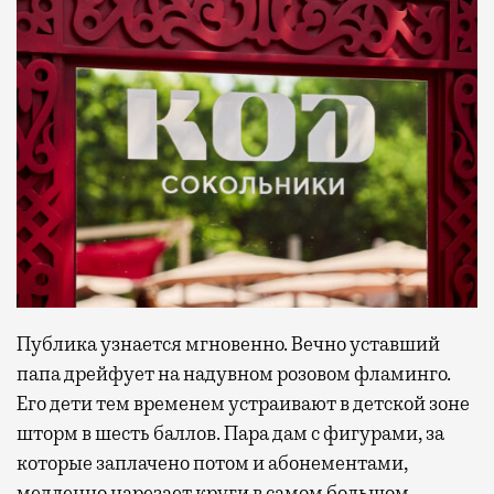
Публика узнается мгновенно. Вечно уставший
папа дрейфует на надувном розовом фламинго.
Его дети тем временем устраивают в детской зоне
шторм в шесть баллов. Пара дам с фигурами, за
которые заплачено потом и абонементами,
медленно нарезает круги в самом большом