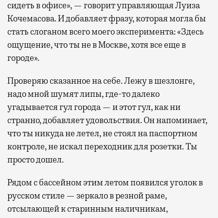
сидеть в офисе», — говорит управляющая Луиза
Кочемасова. И добавляет фразу, которая могла бы
стать слоганом всего моего эксперимента: «Здесь
ощущение, что ты не в Москве, хотя все еще в
городе».
Проверяю сказанное на себе. Лежу в шезлонге,
надо мной шумят липы, где-то далеко
угадывается гул города — и этот гул, как ни
странно, добавляет удовольствия. Он напоминает,
что ты никуда не летел, не стоял на паспортном
контроле, не искал переходник для розетки. Ты
просто дошел.
Рядом с бассейном этим летом появился уголок в
русском стиле — зеркало в резной раме,
отсылающей к старинным наличникам,