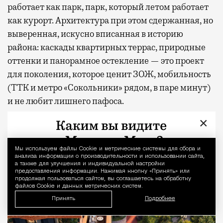
работает как парк, парк, который летом работает
как курорт. Архитектура при этом сдержанная, но
выверенная, искусно вписанная в историю
района: каскады квартирных террас, природные
оттенки и панорамное остекление — это проект
для поколения, которое ценит ЗОЖ, мобильность
(ТТК и метро «Сокольники» рядом, в паре минут)
и не любит лишнего пафоса.
×
Мы используем файлы Сookie и метрические системы для сбора и
Уведомление 
анализа информации о производительности и использовании сайта,
а также для улучшения и индивидуальной настройки
предоставления информации. Нажимая кнопку «Принять» или
продолжая пользоваться сайтом, вы соглашаетесь на обработку
файлов Cookie и данных метрических систем.
Принять
Подробнее