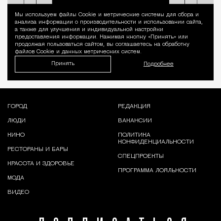
Мы используем файлы Сookie и метрические системы для сбора и
Уведомление 
анализа информации о производительности и использовании сайта,
а также для улучшения и индивидуальной настройки
предоставления информации. Нажимая кнопку «Принять» или
продолжая пользоваться сайтом, вы соглашаетесь на обработку
файлов Cookie и данных метрических систем.
Принять
Подробнее
ГОРОД
РЕДАКЦИЯ
ЛЮДИ
ВАКАНСИИ
КИНО
ПОЛИТИКА
КОНФИДЕНЦИАЛЬНОСТИ
РЕСТОРАНЫ И БАРЫ
СПЕЦПРОЕКТЫ
КРАСОТА И ЗДОРОВЬЕ
ПРОГРАММА ЛОЯЛЬНОСТИ
МОДА
ВИДЕО