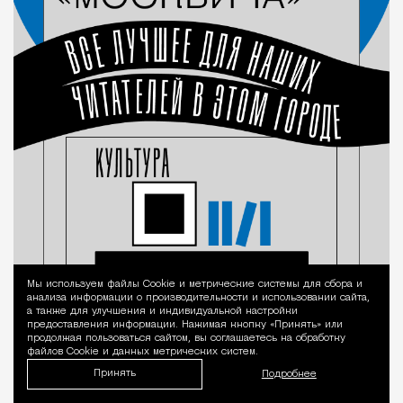
Мы используем файлы Сookie и метрические системы для сбора и
Уведомление 
анализа информации о производительности и использовании сайта,
а также для улучшения и индивидуальной настройки
предоставления информации. Нажимая кнопку «Принять» или
продолжая пользоваться сайтом, вы соглашаетесь на обработку
файлов Cookie и данных метрических систем.
Принять
Подробнее