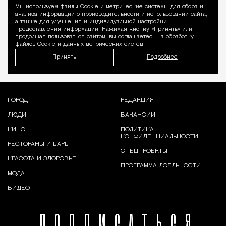
Мы используем файлы Сookie и метрические системы для сбора и
Уведомление 
анализа информации о производительности и использовании сайта,
а также для улучшения и индивидуальной настройки
предоставления информации. Нажимая кнопку «Принять» или
продолжая пользоваться сайтом, вы соглашаетесь на обработку
файлов Cookie и данных метрических систем.
Принять
Подробнее
ГОРОД
РЕДАКЦИЯ
ЛЮДИ
ВАКАНСИИ
КИНО
ПОЛИТИКА
КОНФИДЕНЦИАЛЬНОСТИ
РЕСТОРАНЫ И БАРЫ
СПЕЦПРОЕКТЫ
КРАСОТА И ЗДОРОВЬЕ
ПРОГРАММА ЛОЯЛЬНОСТИ
МОДА
ВИДЕО
ПОДПИСАТЬСЯ