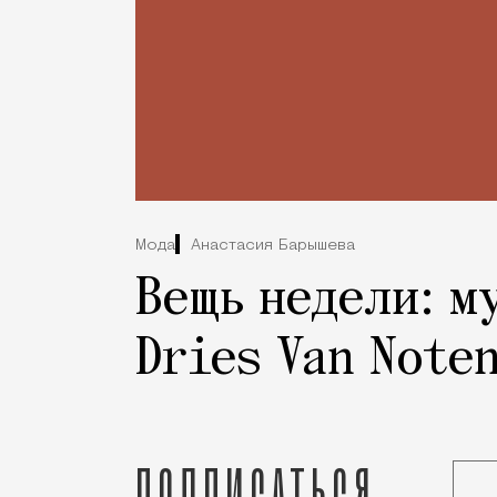
Мода
Анастасия Барышева
Вещь недели: м
Dries Van Note
Подписаться