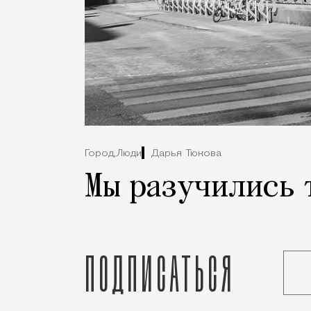
Город,
Люди
Дарья Тюкова
Мы разучились 
Подписаться