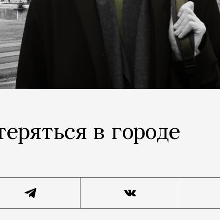
теряться в городе