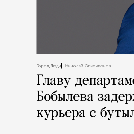
Город,
Люди
Николай Спиридонов
Главу департам
Бобылева задер
курьера с буты