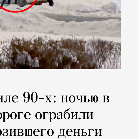
иле 90-х: ночью в
ороге ограбили
озившего деньги