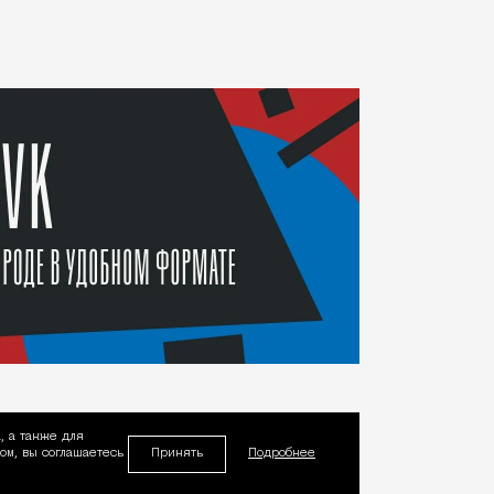
, а также для
Принять
м, вы соглашаетесь
Подробнее