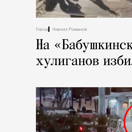
Город
Кирилл Романов
На «Бабушкинс
хулиганов изби