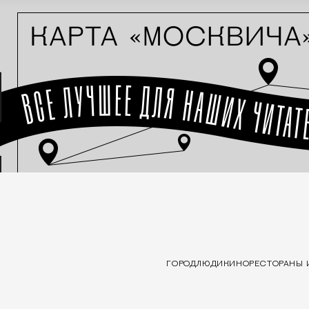
ГОРОД
ЛЮДИ
КИНО
РЕСТОРАНЫ 