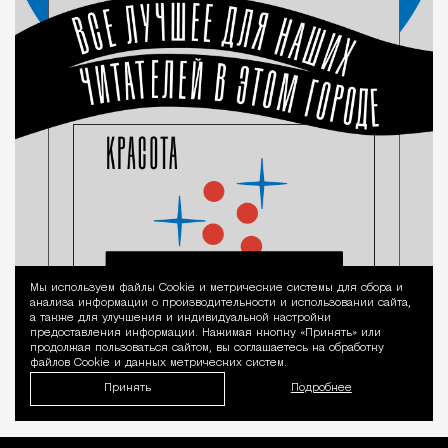
Мы используем файлы Сookie и метрические системы для сбора и
Уведомление 
анализа информации о производительности и использовании сайта,
а также для улучшения и индивидуальной настройки
предоставления информации. Нажимая кнопку «Принять» или
продолжая пользоваться сайтом, вы соглашаетесь на обработку
файлов Cookie и данных метрических систем.
Принять
Подробнее