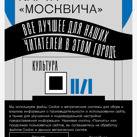
Мы используем файлы Сookie и метрические системы для сбора и
Уведомление 
анализа информации о производительности и использовании сайта,
а также для улучшения и индивидуальной настройки
предоставления информации. Нажимая кнопку «Принять» или
продолжая пользоваться сайтом, вы соглашаетесь на обработку
файлов Cookie и данных метрических систем.